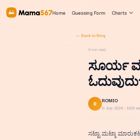
Home
Guessing Form
Charts
← Back to Blog
6
min read
ಸೂರ್ಯ ಮಾ
ಓದುವುದು?
ROMIO
R
9 July 2026
· 1139 w
ಸಟ್ಟಾ ಮಟ್ಕಾ ಮಾರುಕಟ್