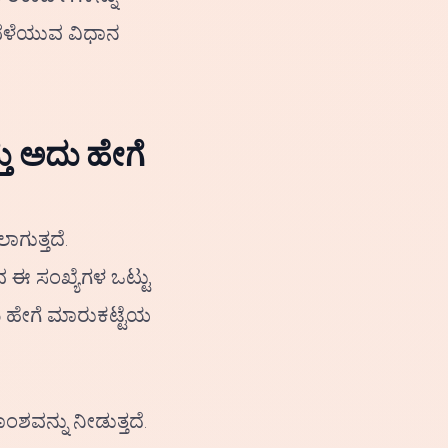
್ ಬೆಳೆಯುವ ವಿಧಾನ
ು ಅದು ಹೇಗೆ
ಗುತ್ತದೆ.
ವ ಈ ಸಂಖ್ಯೆಗಳ ಒಟ್ಟು
ು ಹೇಗೆ ಮಾರುಕಟ್ಟೆಯ
ಶವನ್ನು ನೀಡುತ್ತದೆ.