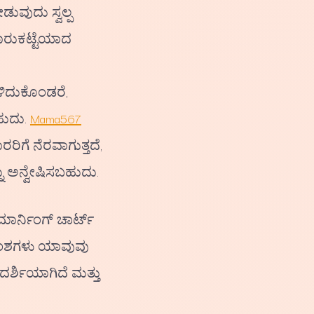
ಡುವುದು ಸ್ವಲ್ಪ
ರುಕಟ್ಟೆಯಾದ
ಳಿದುಕೊಂಡರೆ,
ಹುದು.
Mama567
ರಿಗೆ ನೆರವಾಗುತ್ತದೆ,
 ಅನ್ವೇಷಿಸಬಹುದು.
ಾರ್ನಿಂಗ್ ಚಾರ್ಟ್
ಅಂಶಗಳು ಯಾವುವು
ದರ್ಶಿಯಾಗಿದೆ ಮತ್ತು