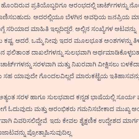
ತಿ ಹೊಂದಿರುವ ಪ್ರತಿಯೊಬ್ಬರಿಗೂ ಆರಂಭದಲ್ಲಿ ಚಾರ್ಟ್‌ಗಳನ್ನು ನೋ
ಿಸಬಹುದು. ಅದರಲ್ಲಿಯೂ ಬೆಳಗಿನ ಅವಧಿಯ ಜನಪ್ರಿಯ ಮಾ
ಗೆ ಸರಿಯಾದ ಮಾಹಿತಿ ಇಲ್ಲದಿದ್ದರೆ, ಅಲ್ಲಿನ ಸಂಖ್ಯೆಗಳ ಆಟವನ್ನು
ು ಕಷ್ಟ. ಆದರೆ, ಒಮ್ಮೆ ನೀವು ಇದರ ಮೂಲಭೂತ ಅಂಶಗಳನ್ನು ತಿ
ಿನ ಫಲಿತಾಂಶ ದಾಖಲೆಗಳನ್ನು ಸುಲಭವಾಗಿ ಅರ್ಥಮಾಡಿಕೊಳ್ಳಬ
ಚಾರ್ಟ್‌ಗಳನ್ನು ಸರಳವಾಗಿ ಮತ್ತು ನಿಖರವಾಗಿ ವೀಕ್ಷಿಸಲು ಬಳಕೆದಾರ
 ಸಹ ಯಾವುದೇ ಗೊಂದಲವಿಲ್ಲದೆ ಮಾರುಕಟ್ಟೆಯ ಇತಿಹಾಸವನ್ನು
ಅತ್ಯಂತ ಸರಳ ಹಾಗೂ ಸುಲಭವಾದ ಕನ್ನಡ ಭಾಷೆಯಲ್ಲಿ ಸೂರ್ಯ ಮ
ಹೇಗೆ ಓದುವುದು ಮತ್ತು ಆರಂಭಿಕರು ಗಮನಿಸಬೇಕಾದ ಮುಖ್ಯ 
ಾಗಿ ವಿವರಿಸಲಿದ್ದೇವೆ. ಇದು ಕೇವಲ ಶೈಕ್ಷಣಿಕ ಉದ್ದೇಶದ ಮಾರ್ಗ
ವನ್ನು ಪ್ರೋತ್ಸಾಹಿಸುವುದಿಲ್ಲ.