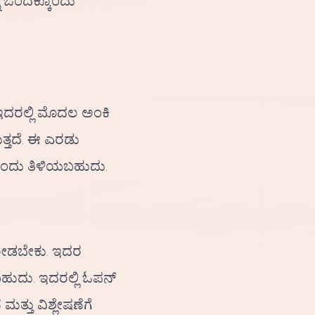
ನು ಒಂದಕ್ಕೊಂದು
 ಇದರಲ್ಲಿ ಮೊದಲ ಅಂಕಿ
ುತ್ತದೆ. ಈ ಎರಡು
 ಎಂದು ತಿಳಿಯಬಹುದು.
ನೋಡಬೇಕು. ಇದರ
ಹುದು. ಇದರಲ್ಲಿ ಓಪನ್
್ತು ವಿಶ್ಲೇಷಣೆಗೆ