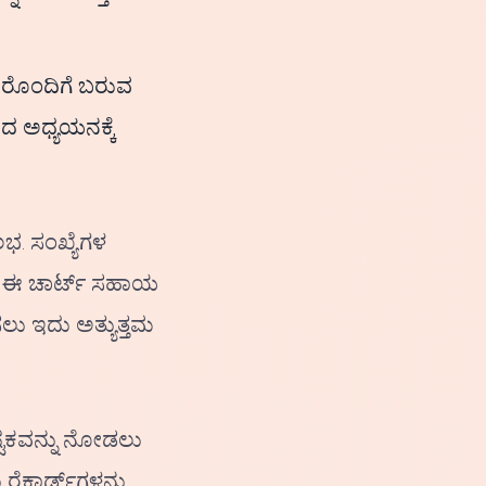
.
ಅದರೊಂದಿಗೆ ಬರುವ
ಾದ ಅಧ್ಯಯನಕ್ಕೆ
ಭ. ಸಂಖ್ಯೆಗಳ
ಲು ಈ ಚಾರ್ಟ್ ಸಹಾಯ
ು ಇದು ಅತ್ಯುತ್ತಮ
್ಟಕವನ್ನು ನೋಡಲು
ೆಕಾರ್ಡ್‌ಗಳನ್ನು