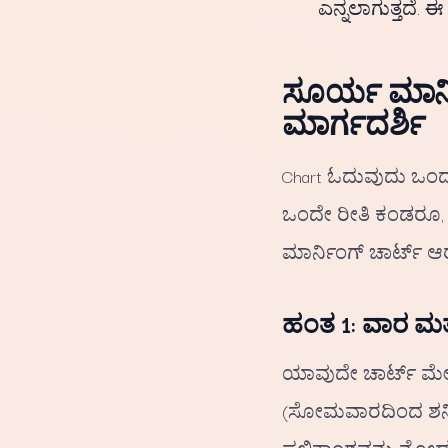
ಎನ್ನಲಾಗುತ್ತದೆ. 
ಸೂರ್ಯ ಮಾರ್
ಮಾರ್ಗದರ್ಶಿ
Chart ಓದುವುದು ಒಂದು ಕ
ಒಂದೇ ರೀತಿ ಕಂಡರೂ, ವ
ಮಾರ್ನಿಂಗ್ ಚಾರ್ಟ್ ಆರ
ಹಂತ 1: ವಾರ ಮತ್
ಯಾವುದೇ ಚಾರ್ಟ್ ಮೇಲ
(ಸೋಮವಾರದಿಂದ ಶನಿವ