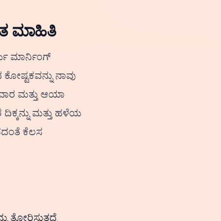
ತ ಮಾಹಿತಿ
ಯ ಮಾರ್ನಿಂಗ್
ುವ ಕೋಷ್ಟಕವನ್ನು ನಾವು
, ವಾರ ಮತ್ತು ಆಯಾ
ದಿಕ್ಕನ್ನು ಮತ್ತು ಹಳೆಯ
ದಂತೆ ಕೆಲಸ
ು ತೋರಿಸುತ್ತದೆ.