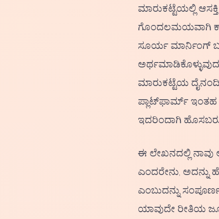
ಮಾರುಕಟ್ಟೆಯಲ್ಲಿ ಆಸಕ್
ಗೊಂದಲಮಯವಾಗಿ ಕಾಣ
ಸೂರ್ಯ ಮಾರ್ನಿಂಗ್ ಬಗ್
ಅರ್ಥಮಾಡಿಕೊಳ್ಳುವುದ
ಮಾರುಕಟ್ಟೆಯ ದೈನಂದ
ಪ್ಲಾಟ್‌ಫಾರ್ಮ್ ಇಂತಹ 
ಇದರಿಂದಾಗಿ ಹೊಸಬರು
ಈ ಲೇಖನದಲ್ಲಿ ನಾವು 
ಎಂದರೇನು, ಅದನ್ನು 
ಎಂಬುದನ್ನು ಸಂಪೂರ್ಣವ
ಯಾವುದೇ ರೀತಿಯ ಜೂಜಾಟ