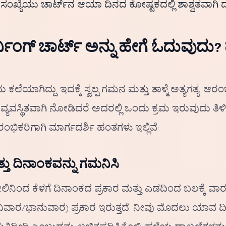
ಈ ಸಂಖ್ಯೆಯು ಚಾರ್ಟ್‌ನ ಆಯಾ ದಿನದ ಕೋಷ್ಟಕದಲ್ಲಿ ಶಾಶ್ವತವಾಗಿ ದ
ನಿಂಗ್ ಚಾರ್ಟ್ ಅನ್ನು ಹೇಗೆ ಓದುವುದ
ಲೆಯಾಗಿದ್ದು, ಇದಕ್ಕೆ ಸ್ವಲ್ಪ ಗಮನ ಮತ್ತು ತಾಳ್ಮೆ ಅತ್ಯಗತ್ಯ. ಆರಂ
್ಯವಸ್ಥಿತವಾಗಿ ನೋಡಿದರೆ ಅದರಲ್ಲಿ ಒಂದು ಕ್ರಮ ಇರುವುದು ತಿಳ
ಂಭಿಕರಿಗಾಗಿ ಮಾರ್ಗದರ್ಶಿ ಹಂತಗಳು ಇಲ್ಲಿವೆ:
ತು ದಿನಾಂಕವನ್ನು ಗಮನಿಸಿ
ಿನಿಂದ ಕೆಳಗೆ ದಿನಾಂಕದ ಪ್ರಕಾರ ಮತ್ತು ಎಡದಿಂದ ಬಲಕ್ಕೆ ವ
ಾರ/ಭಾನುವಾರ) ಪ್ರಕಾರ ಇರುತ್ತದೆ. ನೀವು ಮೊದಲು ಯಾವ 