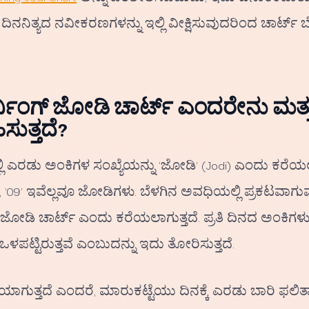
ದೆ. ದಿನನಿತ್ಯದ ನವೀಕರಣಗಳನ್ನು ಇಲ್ಲಿ ವೀಕ್ಷಿಸುವುದರಿಂದ ಚಾರ್ಟ
ನಿಂಗ್ ಜೋಡಿ ಚಾರ್ಟ್ ಎಂದರೇನು ಮತ್ತ
ಸುತ್ತದೆ?
ಲಿ ಎರಡು ಅಂಕಿಗಳ ಸಂಖ್ಯೆಯನ್ನು 'ಜೋಡಿ' (Jodi) ಎಂದು ಕರೆಯಲಾ
', '09' ಇವೆಲ್ಲವೂ ಜೋಡಿಗಳು. ಬೆಳಗಿನ ಅವಧಿಯಲ್ಲಿ ಪ್ರಕಟವಾಗು
ಜೋಡಿ ಚಾರ್ಟ್ ಎಂದು ಕರೆಯಲಾಗುತ್ತದೆ. ಪ್ರತಿ ದಿನದ ಅಂಕಿಗಳ
ಪಟ್ಟಿರುತ್ತವೆ ಎಂಬುದನ್ನು ಇದು ತೋರಿಸುತ್ತದೆ.
ಗುತ್ತದೆ ಎಂದರೆ, ಮಾರುಕಟ್ಟೆಯು ದಿನಕ್ಕೆ ಎರಡು ಬಾರಿ ಫಲಿತಾಂ