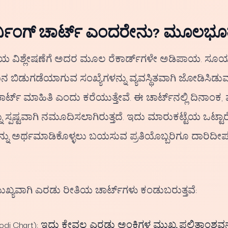
ನಿಂಗ್ ಚಾರ್ಟ್ ಎಂದರೇನು? ಮೂಲಭೂ
 ವಿಶ್ಲೇಷಣೆಗೆ ಅದರ ಮೂಲ ರೆಕಾರ್ಡ್‌ಗಳೇ ಅಡಿಪಾಯ. ಸೂರ್
ಿದಿನ ಬಿಡುಗಡೆಯಾಗುವ ಸಂಖ್ಯೆಗಳನ್ನು ವ್ಯವಸ್ಥಿತವಾಗಿ ಜೋಡಿಸಿಡ
ರ್ಟ್ ಮಾಹಿತಿ ಎಂದು ಕರೆಯುತ್ತೇವೆ. ಈ ಚಾರ್ಟ್‌ನಲ್ಲಿ ದಿನಾಂಕ
ಸ್ಪಷ್ಟವಾಗಿ ನಮೂದಿಸಲಾಗಿರುತ್ತದೆ. ಇದು ಮಾರುಕಟ್ಟೆಯ ಒಟ್ಟಾರೆ 
ನು ಅರ್ಥಮಾಡಿಕೊಳ್ಳಲು ಬಯಸುವ ಪ್ರತಿಯೊಬ್ಬರಿಗೂ ದಾರಿದೀಪ
ುಖ್ಯವಾಗಿ ಎರಡು ರೀತಿಯ ಚಾರ್ಟ್‌ಗಳು ಕಂಡುಬರುತ್ತವೆ:
odi Chart): ಇದು ಕೇವಲ ಎರಡು ಅಂಕಿಗಳ ಮುಖ್ಯ ಫಲಿತಾಂಶವನ್ನ