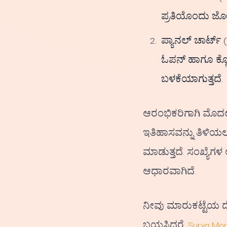
ಪ್ರತಿಯೊಂದು ಜೋ
ಪ್ಯಾನಲ್ ಚಾರ್ಟ್
ಓಪನ್ ಹಾಗೂ ಕ್ಲೋಸ
ಬಳಕೆಯಾಗುತ್ತದೆ.
ಆರಂಭಿಕರಿಗಾಗಿ ಮೊದಲ
ಇತಿಹಾಸವನ್ನು ತಿಳಿಯ
ಮಾಡುತ್ತದೆ. ಸಂಖ್ಯೆ
ಆಧಾರವಾಗಿದೆ.
ನೀವು ಮಾರುಕಟ್ಟೆಯ ದ
ಬಯಸಿದರೆ,
Surya Morn