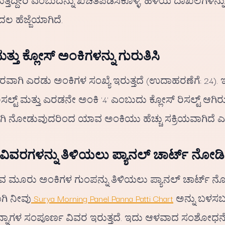
್ತಿದ್ದೀರಿ ಎಂಬುದನ್ನು ಖಚಿತಪಡಿಸಿಕೊಳ್ಳಿ. ಹಳೆಯ ದಾಖಲೆಗಳನ್
ಹೆಜ್ಜೆಯಾಗಿದೆ.
ತು ಕ್ಲೋಸ್ ಅಂಕಿಗಳನ್ನು ಗುರುತಿಸಿ
ನೇರವಾಗಿ ಎರಡು ಅಂಕಿಗಳ ಸಂಖ್ಯೆ ಇರುತ್ತದೆ (ಉದಾಹರಣೆಗೆ: 24).
ಿಸಲ್ಟ್ ಮತ್ತು ಎರಡನೇ ಅಂಕಿ '4' ಎಂಬುದು ಕ್ಲೋಸ್ ರಿಸಲ್ಟ್ ಆಗಿರ
ೇಕವಾಗಿ ನೋಡುವುದರಿಂದ ಯಾವ ಅಂಕಿಯು ಹೆಚ್ಚು ಸಕ್ರಿಯವಾಗಿದೆ
 ವಿವರಗಳನ್ನು ತಿಳಿಯಲು ಪ್ಯಾನಲ್ ಚಾರ್ಟ್ ನೋಡಿ
 ಮೂರು ಅಂಕಿಗಳ ಗುಂಪನ್ನು ತಿಳಿಯಲು ಪ್ಯಾನಲ್ ಚಾರ್ಟ್ 
ಾಗಿ ನೀವು
Surya Morning Panel Panna Patti Chart
ಅನ್ನು ಬಳಸಬ
 ಪನ್ನಾಗಳ ಸಂಪೂರ್ಣ ವಿವರ ಇರುತ್ತದೆ. ಇದು ಆಳವಾದ ಸಂಶೋಧನೆ ಮತ