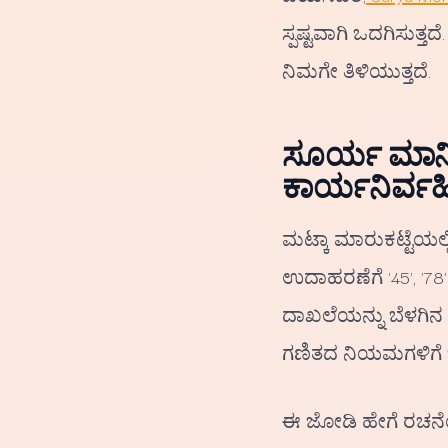
ಸ್ಪಷ್ಟವಾಗಿ ಒದಗಿಸುತ್ತ
ನಿಮಗೇ ತಿಳಿಯುತ್ತದೆ.
ಸೂರ್ಯ ಮಾರ್
ಕಾರ್ಯನಿರ್ವಹಿ
ಮಟ್ಕಾ ಮಾರುಕಟ್ಟೆಯಲ್
ಉದಾಹರಣೆಗೆ '45', '78
ದಾಖಲೆಯನ್ನು ಬೆಳಗಿನ 
ಗಣಿತದ ನಿಯಮಗಳಿಗೆ ಒಳ
ಈ ಜೋಡಿ ಹೇಗೆ ರಚನೆಯಾ