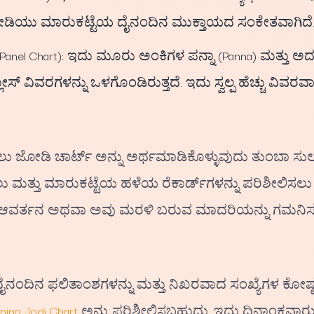
ಡಿಯು ಮಾರುಕಟ್ಟೆಯ ದೈನಂದಿನ ಮುಕ್ತಾಯದ ಸಂಕೇತವಾಗಿದೆ
 (Panel Chart): ಇದು ಮೂರು ಅಂಕಿಗಳ ಪನ್ನಾ (Panna) ಮತ್ತು 
್ ವಿವರಗಳನ್ನು ಒಳಗೊಂಡಿರುತ್ತದೆ. ಇದು ಸ್ವಲ್ಪ ಹೆಚ್ಚು ವಿವರವ
ು ಜೋಡಿ ಚಾರ್ಟ್ ಅನ್ನು ಅರ್ಥಮಾಡಿಕೊಳ್ಳುವುದು ತುಂಬಾ ಸುಲ
ಲು ಮತ್ತು ಮಾರುಕಟ್ಟೆಯ ಹಳೆಯ ರೆಕಾರ್ಡ್‌ಗಳನ್ನು ಪರಿಶೀಲಿಸ
ಗಳ ಆವರ್ತನ ಅಥವಾ ಅವು ಮರಳಿ ಬರುವ ಮಾದರಿಯನ್ನು ಗಮನಿಸಲ
ೈನಂದಿನ ಫಲಿತಾಂಶಗಳನ್ನು ಮತ್ತು ನಿಖರವಾದ ಸಂಖ್ಯೆಗಳ ಕೋಷ
ing Jodi Chart
ಅನ್ನು ಪರಿಶೀಲಿಸಬಹುದು, ಇದು ದಿನಾಂಕವಾರು ರ